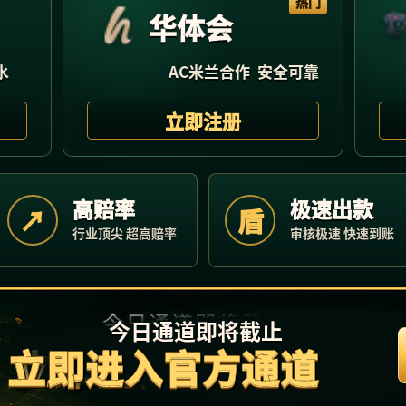
APP苹果版，专为苹果用户设计
娱乐场游戏，让您随时随地享受
— 赛事数据中枢，从这里开启
维数据解析与超清流媒体，
开元棋牌APP苹果版，专为苹果用户
随时随地享受精彩的娱乐体验。客户端
与网页端协同，为您构
是欧洲五大联赛、NBA季后赛还是电竞赛场，我们都能提供毫
的观看体验。