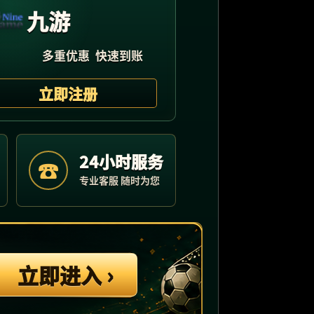
，提供丰富
精彩的娱乐
每一场精彩
设计，提供丰富的棋牌
筑无缝的体育信息服务
秒级的数据同步与流畅
2026-06-18 02:59:58
1126次阅读