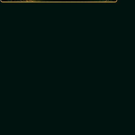
开元棋牌游戏下载值得信赖的平台
2026-08-08 02:59:34
2904次阅读