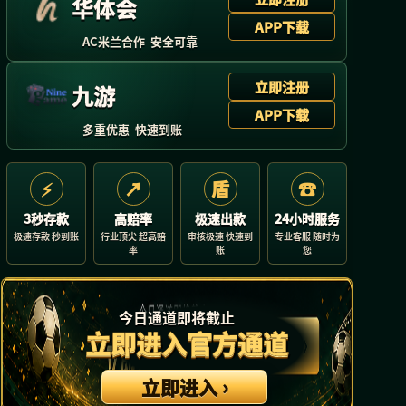
2026-08-08 02:59:35
317次阅读
开元棋牌官网引领的在线娱乐潮流
2026-08-08 02:59:34
435次阅读