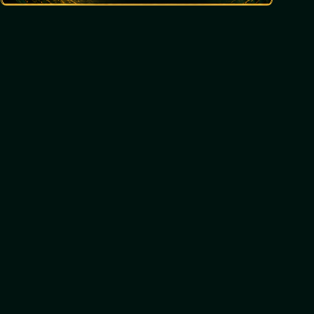
首页
/
新闻资讯
/ 正文
2026-06-18 02:59:59
2501次阅读
开元棋牌游戏平台与好友畅玩无阻
本文由开云编辑部整理发布，为您带来最新、最专业的体育
赛事解读与深度分析。我们致力于为每一位体育爱好者提供
有价值的资讯内容。