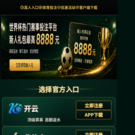
开元棋牌APP苹果版，